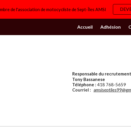
DEV
mbre de l'association de motocycliste de Sept-Îles AMSI
ip to main content
Skip to navigat
Accueil
Adhésion
C
Responsable du recrutemen
Tony Bassanese
Téléphone :
418
768-5659
Courriel :
amsiseptiles99@gm