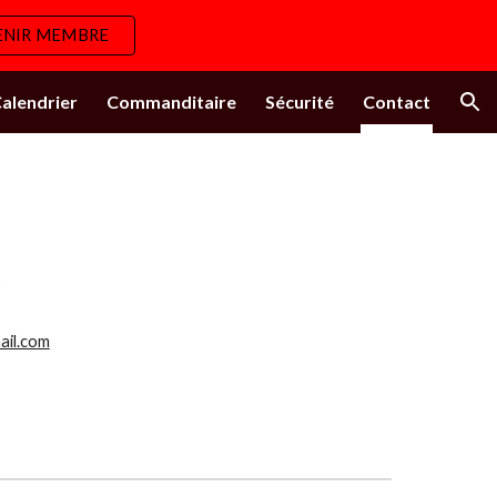
ENIR MEMBRE
ion
alendrier
Commanditaire
Sécurité
Contact
t
ail.com