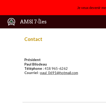
Je veux devenir me
Sk
AMSI 7-Îles
Contact
Président
Paul Bilodeau
Téléphone :
418 965-6262
Courriel :
paul_0691@hotmail.com